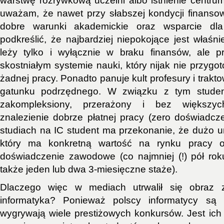
warstwę rozrywkową uczelni albo istnienie centrum
uważam, że nawet przy słabszej kondycji finanso
dobre warunki akademickie oraz wsparcie dla
podkreślić, że najbardziej niepokojące jest właśn
leży tylko i wyłącznie w braku finansów, ale 
skostniałym systemie nauki, który nijak nie przyg
żadnej pracy. Ponadto panuje kult profesury i trakt
gatunku podrzędnego. W związku z tym student
zakompleksiony, przerażony i bez większy
znalezienie dobrze płatnej pracy (zero doświadcze
studiach na IC student ma przekonanie, że dużo u
który ma konkretną wartość na rynku pracy 
doświadczenie zawodowe (co najmniej (!) pół rok
także jeden lub dwa 3-miesięczne staże).
Dlaczego więc w mediach utrwalił się obraz z
informatyka? Ponieważ polscy informatycy są z
wygrywają wiele prestiżowych konkursów. Jest ich 