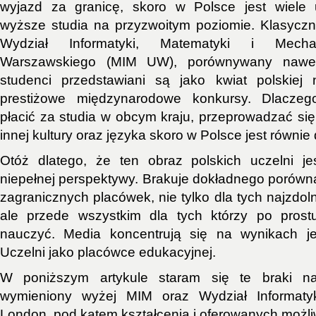
wyjazd za granicę, skoro w Polsce jest wiele u
wyższe studia na przyzwoitym poziomie. Klasycz
Wydział Informatyki, Matematyki i Mechan
Warszawskiego (MIM UW), porównywany nawet
studenci przedstawiani są jako kwiat polskiej 
prestiżowe międzynarodowe konkursy. Dlaczeg
płacić za studia w obcym kraju, przeprowadzać się
innej kultury oraz języka skoro w Polsce jest równie
Otóż dlatego, że ten obraz polskich uczelni je
niepełnej perspektywy. Brakuje dokładnego porównan
zagranicznych placówek, nie tylko dla tych najzdol
ale przede wszystkim dla tych którzy po pros
nauczyć. Media koncentrują się na wynikach j
Uczelni jako placówce edukacyjnej.
W poniższym artykule staram się te braki na
wymieniony wyżej MIM oraz Wydział Informatyk
London, pod kątem kształcenia i oferowanych możli