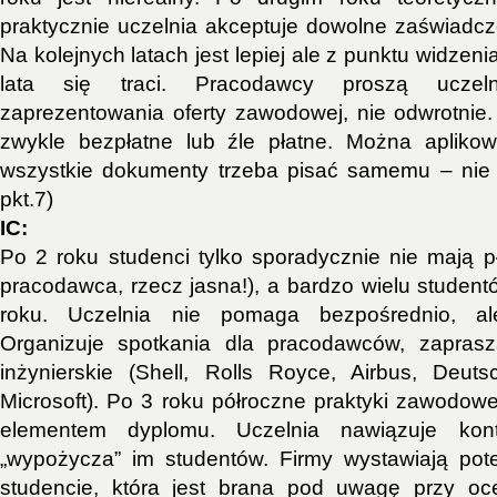
praktycznie uczelnia akceptuje dowolne zaświadcze
Na kolejnych latach jest lepiej ale z punktu widzeni
lata się traci. Pracodawcy proszą uczel
zaprezentowania oferty zawodowej, nie odwrotnie
zwykle bezpłatne lub źle płatne. Można aplikow
wszystkie dokumenty trzeba pisać samemu – nie 
pkt.7)
IC:
Po 2 roku studenci tylko sporadycznie nie mają pł
pracodawca, rzecz jasna!), a bardzo wielu student
roku. Uczelnia nie pomaga bezpośrednio, al
Organizuje spotkania dla pracodawców, zaprasz
inżynierskie (Shell, Rolls Royce, Airbus, Deut
Microsoft). Po 3 roku półroczne praktyki zawodo
elementem dyplomu. Uczelnia nawiązuje kon
„wypożycza” im studentów. Firmy wystawiają po
studencie, która jest brana pod uwagę przy oc