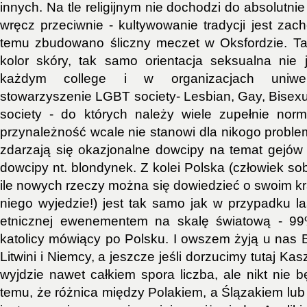
innych. Na tle religijnym nie dochodzi do absolutnie
wręcz przeciwnie - kultywowanie tradycji jest zac
temu zbudowano śliczny meczet w Oksfordzie. Tak
kolor skóry, tak samo orientacja seksualna nie
każdym college i w organizacjach uniwersy
stowarzyszenie LGBT society- Lesbian, Gay, Bisex
society - do których należy wiele zupełnie norm
przynależność wcale nie stanowi dla nikogo proble
zdarzają się okazjonalne dowcipy na temat gejów a
dowcipy nt. blondynek. Z kolei Polska (człowiek so
ile nowych rzeczy można się dowiedzieć o swoim kraj
niego wyjedzie!) jest tak samo jak w przypadku la
etnicznej ewenementem na skalę światową - 99% 
katolicy mówiący po Polsku. I owszem żyją u nas Bi
Litwini i Niemcy, a jeszcze jeśli dorzucimy tutaj Ka
wyjdzie nawet całkiem spora liczba, ale nikt nie 
temu, że różnica między Polakiem, a Ślązakiem lub