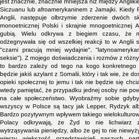
jest znacznie, znacznie mniejsza niż między Anglik
Siczuanu lub afroamerykaninem z Jamajki. Kiedy 
Anglii, następuje olbrzymie zderzenie dwóch sk
monoetnicznej Polski i skrajnie mnogoetnicznej An
gubią. Wielu odkrywa z biegiem czasu, że 
odżegnywała się od wszelkiej reakcji to w Anglii st
"czarni pracują mniej wydajnie", "latynoameryk
seksie"). Z mojego doświadczenia i rozmów z różny
to bardzo zależy od tego na kogo konkretnego si
będzie jakiś azylant z Somalii, który i tak wie, że 
opieki społecznej to jemu i tak nie będzie się chc
wtedy pamiętać, że przypadku jednej osoby nie pow
na całe społeczeństwo. Wyobraźmy sobie gdyby
wszyscy w Polsce są tacy jak Lepper, Rydzyk al
Bardzo pozytywnym wpływem takiego wielokulturoweg
Polacy odkrywają, że Żyd to nie lichwiarz 
wytrząsywania pieniędzy, albo że gej to nie niewyżyt
wierzy większość przedstawicieli naszych par