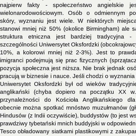
najpierw fakty - społeczeństwo angielskie je
wielonarodowościowym. Osób o odmiennym poc
skóry, wyznaniu jest wiele. W niektórych miejsc
stanowi mniej niż 50% (okolice Birmingham) ale s
struktura etniczna jest bardziej tradycyjna 
szczególności Uniwersytet Oksfordzki (obcokrajowc
10%, a kolorowi mniej niż 2-3%). Jest to prawd
imigranci podejmują się prac fizycznych (sprzątaczy
pozycja społeczna jest niższa. Nie brak jednak os
pracują w biznesie i nauce. Jeśli chodzi o wyznania 
Uniwersytet Oksfordzki był od wieków tradycyjni
anglikański (chyba dopiero na początku XX w
przynależności do Kościoła Anglikańskiego dl
obecnie można spotkać mnóstwo muzułmanów (głó
Hindusów (z Indii oczywiście), buddystów (to jest w
prawdziwy tybetański mnich buddyjski w odpowiedni
Tesco obładowany siatkami plastikowymi z zakupami