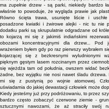
ma zupełnie drzew - są parki, niekiedy bardzo ł
właśnie to powoduje, że wygląda prawie jak plasti
Równo ścięta trawa, usunięte liście i uschłe 
posadzone kwiatki i żwirowe alejki - nic tu nie
dodatku parki są skrupulatnie odgradzane od króle
to kojarzą mi się z jakimiś indiańskimi rezerwat
obozami koncentracyjnymi dla drzew... Pod je
wrażeniem byłem gdy po raz pierwszy wybrałem się 
kojarzącej się z bezkresnymi wyludnionymi wz
pięknym gęstym lasem rozcinanym przez ciemnobł
się wjeżdża tam od południa, owszem widać bezk
żadne, bez wyjątku nie nosi nawet śladu drzewa. 
mi się z pustynią po wojnie atomowej. Czł
uświadamia do jakiej dewastacji człowiek może dop
Kiedy jesteśmy już przy podróżowaniu, to przez s
bardzo często zobaczyć czerwone ziemie - gru
sztucznymi nawozami, że aż straciły swój na