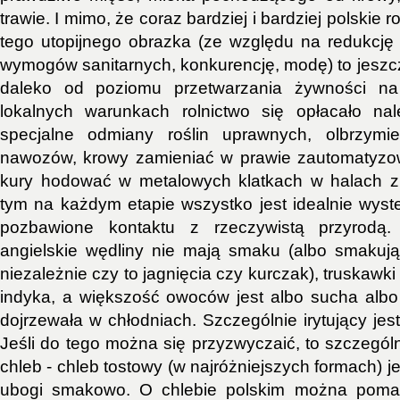
trawie. I mimo, że coraz bardziej i bardziej polskie 
tego utopijnego obrazka (ze względu na redukcję 
wymogów sanitarnych, konkurencję, modę) to jeszc
daleko od poziomu przetwarzania żywności 
lokalnych warunkach rolnictwo się opłacało na
specjalne odmiany roślin uprawnych, olbrzymie
nawozów, krowy zamieniać w prawie zautomatyzow
kury hodować w metalowych klatkach w halach z 
tym na każdym etapie wszystko jest idealnie wyste
pozbawione kontaktu z rzeczywistą przyrodą
angielskie wędliny nie mają smaku (albo smakuj
niezależnie czy to jagnięcia czy kurczak), truskawk
indyka, a większość owoców jest albo sucha albo
dojrzewała w chłodniach. Szczególnie irytujący jes
Jeśli do tego można się przyzwyczaić, to szczegól
chleb - chleb tostowy (w najróżniejszych formach) 
ubogi smakowo. O chlebie polskim można pomar