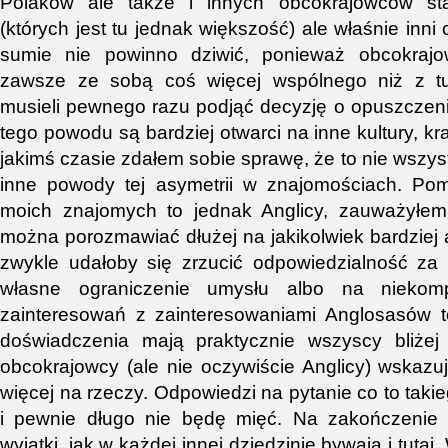
Polaków ale także i innych obcokrajowców sta
(których jest tu jednak większość) ale właśnie inni 
sumie nie powinno dziwić, ponieważ obcokrajo
zawsze ze sobą coś więcej wspólnego niż z tu
musieli pewnego razu podjąć decyzję o opuszczeni
tego powodu są bardziej otwarci na inne kultury, kra
jakimś czasie zdałem sobie sprawę, że to nie wszystk
inne powody tej asymetrii w znajomościach. Po
moich znajomych to jednak Anglicy, zauważyłe
można porozmawiać dłużej na jakikolwiek bardziej 
zwykle udałoby się zrzucić odpowiedzialność za
własne ograniczenie umysłu albo na niekomp
zainteresowań z zainteresowaniami Anglosasów t
doświadczenia mają praktycznie wszyscy bliżej
obcokrajowcy (ale nie oczywiście Anglicy) wskazu
więcej na rzeczy. Odpowiedzi na pytanie co to tak
i pewnie długo nie będę mięć. Na zakończenie 
wyjątki, jak w każdej innej dziedzinie bywają i tuta