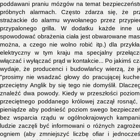
poddawani praniu mózgów na temat bezpieczeństw
próbnych alarmach. Często zdarza się, że prz
strażackie do alarmu wywołanego przez przypie
przypalonego grilla. W dodatku każde inne 
spowodować obrażenia ciała jest obwarowane mas
można, a czego nie wolno robić itp.) dla przykł
elektryczny w tym kraju ma specjalny przełąc
włączać i wyłączać prąd w kontakcie... Po jakimś cz
wydaje, że producenci i budowlańcy wierzą, że je
"prosimy nie wsadzać głowy do pracującej kuchen
przeciętny Anglik by się tego nie domyślił. Dlaczeg
znaleźć dwa powody. Kiedy w przeszłości poziom
przeciętnego poddanego królowej zaczął rosnąć, 
pieniądze aby podnieść poziom swego bezpiecze
bez wsparcia rządu w ogólnokrajowych kampani
ludzie zaczęli być informowani o różnych zagroż
ogniem (aby zmniejszyć liczbę ofiar i jednocze