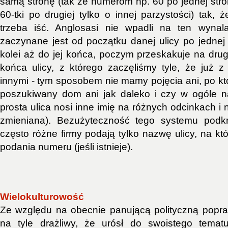
samą stronę (tak że numerom np. 60 po jednej stro
60-tki po drugiej tylko o innej parzystości) tak,
trzeba iść. Anglosasi nie wpadli na ten wyna
zaczynane jest od początku danej ulicy po jednej 
kolei aż do jej końca, poczym przeskakuje na drug
końca ulicy, z którego zaczęliśmy tyle, że już 
innymi - tym sposobem nie mamy pojęcia ani, po które
poszukiwany dom ani jak daleko i czy w ogóle na
prosta ulica nosi inne imię na różnych odcinkach i 
zmieniana). Bezużyteczność tego systemu podkr
często różne firmy podają tylko nazwę ulicy, na któ
podania numeru (jeśli istnieje).
Wielokulturowość
Ze względu na obecnie panującą polityczną popra
na tyle drażliwy, że urósł do swoistego temat