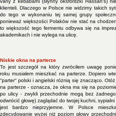
vany z kebabami (słynny oksfordzki Hassan's) ni
klienteli. Dlaczego w Polsce nie widzimy takich sytu
do tego w wykonaniu tej samej grupy społeczne
ponieważ większości Polaków nie stać na chodze
to większość tego fermentu odbywa się na impr
akademikach i nie wylega na ulicę.
Niskie okna na parterze
To jest szczegół na który zwróciłem uwagę pon
roku musiałem mieszkać na parterze. Dopiero wt
"parter" polski i angielski różnią się znacząco. Otó
na parterze - oznacza, że okna ma się na poziomi
po ulicy - zwykli przechodnie mogą bez żadnego
odwrócić głowę) zaglądać do twojej kuchni, sypialni
jest bardzo nieprzyjemne. W Polsce mieszk
zdecydowanie wyżej niż poziom głowy przechodnia