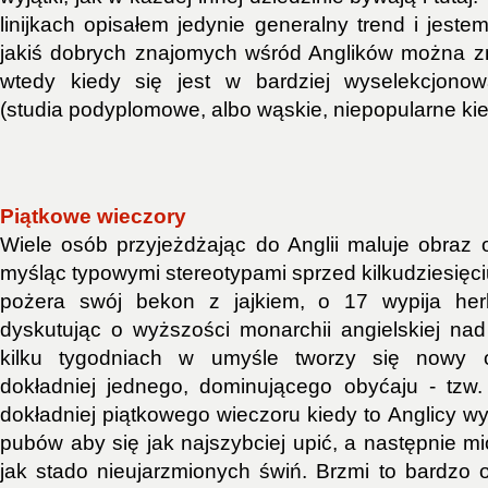
linijkach opisałem jedynie generalny trend i jest
jakiś dobrych znajomych wśród Anglików można z
wtedy kiedy się jest w bardziej wyselekcjono
(studia podyplomowe, albo wąskie, niepopularne kie
Piątkowe wieczory
Wiele osób przyjeżdżając do Anglii maluje obraz 
myśląc typowymi stereotypami sprzed kilkudziesięciu 
pożera swój bekon z jajkiem, o 17 wypija herba
dyskutując o wyższości monarchii angielskiej nad
kilku tygodniach w umyśle tworzy się nowy 
dokładniej jednego, dominującego obyćaju - tzw.
dokładniej piątkowego wieczoru kiedy to Anglicy
pubów aby się jak najszybciej upić, a następnie mi
jak stado nieujarzmionych świń. Brzmi to bardzo 