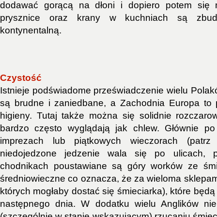
dodawać gorącą na dłoni i dopiero potem się 
prysznice oraz krany w kuchniach są zbu
kontynentalną.
Czystość
Istnieje podświadome przeświadczenie wielu Polak
są brudne i zaniedbane, a Zachodnia Europa to p
higieny. Tutaj także można się solidnie rozczaro
bardzo często wyglądają jak chlew. Głównie p
imprezach lub piątkowych wieczorach (patrz 
niedojedzone jedzenie wala się po ulicach, 
chodnikach poustawiane są góry worków ze śmie
średniowieczne co oznacza, że za wieloma sklepa
których mogłaby dostać się śmieciarka), które będ
następnego dnia. W dodatku wielu Anglików ni
(szczególnie w stanie wskazującym) rzucaniu śmiec