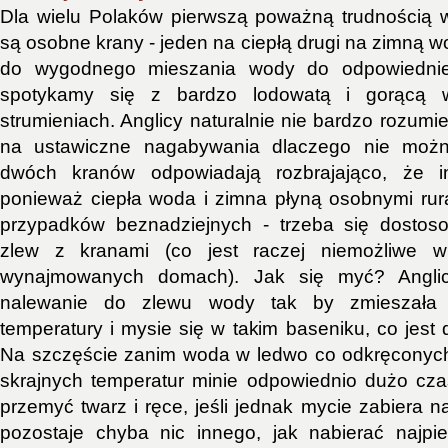
Dla wielu Polaków pierwszą poważną trudnością 
są osobne krany - jeden na ciepłą drugi na zimną 
do wygodnego mieszania wody do odpowiedniej 
spotykamy się z bardzo lodowatą i gorącą
strumieniach. Anglicy naturalnie nie bardzo rozumi
na ustawiczne nagabywania dlaczego nie możn
dwóch kranów odpowiadają rozbrajająco, że i
ponieważ ciepła woda i zimna płyną osobnymi rura
przypadków beznadziejnych - trzeba się dostos
zlew z kranami (co jest raczej niemożliwe 
wynajmowanych domach). Jak się myć? Anglic
nalewanie do zlewu wody tak by zmieszała 
temperatury i mysie się w takim baseniku, co jest 
Na szczęście zanim woda w ledwo co odkręconych
skrajnych temperatur minie odpowiednio dużo cz
przemyć twarz i ręce, jeśli jednak mycie zabiera 
pozostaje chyba nic innego, jak nabierać najp