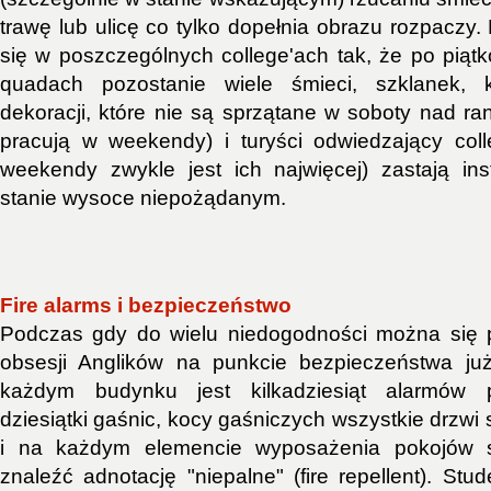
trawę lub ulicę co tylko dopełnia obrazu rozpaczy
się w poszczególnych college'ach tak, że po pią
quadach pozostanie wiele śmieci, szklanek, k
dekoracji, które nie są sprzątane w soboty nad ra
pracują w weekendy) i turyści odwiedzający co
weekendy zwykle jest ich najwięcej) zastają in
stanie wysoce niepożądanym.
Fire alarms i bezpieczeństwo
Podczas gdy do wielu niedogodności można się p
obsesji Anglików na punkcie bezpieczeństwa ju
każdym budynku jest kilkadziesiąt alarmów p
dziesiątki gaśnic, kocy gaśniczych wszystkie drzw
i na każdym elemencie wyposażenia pokojów 
znaleźć adnotację "niepalne" (fire repellent). Stude