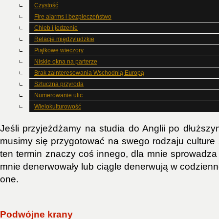
Czystość
Fire alarms i bezpieczeństwo
Chleb i jedzenie
Relacje międzyludzkie
Piątkowe wieczory
Niskie okna na parterze
Brak zainteresowania Wschodnią Europą
Sztuczna przyroda
Numerowanie ulic
Wielokulturowość
Jeśli przyjeżdżamy na studia do Anglii po dłuższ
musimy się przygotować na swego rodzaju culture
ten termin znaczy coś innego, dla mnie sprowadza 
mnie denerwowały lub ciągle denerwują w codzienno
one.
Podwójne krany