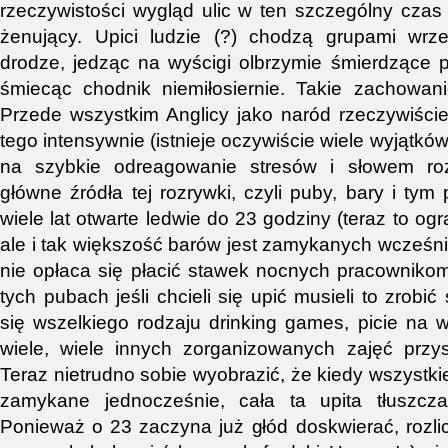
rzeczywistości wygląd ulic w ten szczególny czas 
żenujący. Upici ludzie (?) chodzą grupami wrz
drodze, jedząc na wyścigi olbrzymie śmierdzące p
śmiecąc chodnik niemiłosiernie. Takie zachowan
Przede wszystkim Anglicy jako naród rzeczywiście
tego intensywnie (istnieje oczywiście wiele wyjątków
na szybkie odreagowanie stresów i słowem roz
główne źródła tej rozrywki, czyli puby, bary i ty
wiele lat otwarte ledwie do 23 godziny (teraz to ogr
ale i tak większość barów jest zamykanych wcześn
nie opłaca się płacić stawek nocnych pracownikom
tych pubach jeśli chcieli się upić musieli to zrobić
się wszelkiego rodzaju drinking games, picie na w
wiele, wiele innych zorganizowanych zajęć przys
Teraz nietrudno sobie wyobrazić, że kiedy wszystk
zamykane jednocześnie, cała ta upita tłuszcz
Ponieważ o 23 zaczyna już głód doskwierać, rozlic