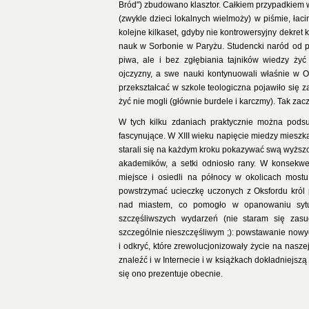
Bród") zbudowano klasztor. Całkiem przypadkiem 
(zwykle dzieci lokalnych wielmoży) w piśmie, łac
kolejne kilkaset, gdyby nie kontrowersyjny dekret
nauk w Sorbonie w Paryżu. Studencki naród od pr
piwa, ale i bez zgłębiania tajników wiedzy żyć 
ojczyzny, a swe nauki kontynuowali właśnie w O
przekształcać w szkole teologiczna pojawiło się z
żyć nie mogli (głównie burdele i karczmy). Tak za
W tych kilku zdaniach praktycznie można podsum
fascynujące. W XIII wieku napięcie miedzy mieszk
starali się na każdym kroku pokazywać swą wyższo
akademików, a setki odniosło rany. W konsekwen
miejsce i osiedli na północy w okolicach mos
powstrzymać ucieczkę uczonych z Oksfordu król p
nad miastem, co pomogło w opanowaniu sytuac
szczęśliwszych wydarzeń (nie staram się zas
szczególnie nieszczęśliwym ;): powstawanie nowyc
i odkryć, które zrewolucjonizowały życie na naszej
znaleźć i w Internecie i w książkach dokładniejszą
się ono prezentuje obecnie.