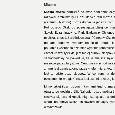
Miasto
Miasto
można podzielić na dwie odmienne części
rozrywki, architektury i ludzi, których tam możn
(centrum Oksfordu) i gdzie dominuje jeden z nich.
Północnego Oksfordu pozostająca bliżej centrum.
Szkoły Egzaminacyjne, Park Badawczy (Science Pa
miejska, choć też zróżnicowana. Północny Oksfo
domami (zbudowanymi oryginalnie dla akademikó
południe i wschód to dzielnice wybitnie robotnicz
części uniwersyteckiej jest mniej pubów, sklepów 
samochodowy co powoduje, że te miejsca są w m
masowo przez turystów). Centrum i wschód miasta
znam) jest zamieszkany przez wielu imigrantów 
jest tu także dużo sklepów. W centrum na dod
(szczególnie w piątek) cisza jest ostatnia rzeczą, k
Mimo takiej ilości pubów i kawiarni trudno znale
otwarte po godzinie 18). Najlepiej gdzie można tr
szczycą się swą kilkusetletnią historią, ale na 
wpadli na pomysł tworzenia kawiarni tematycznych (n
w Warszawie.