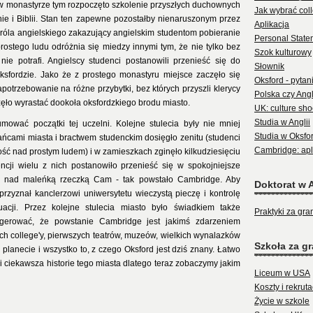
w monastyrze tym rozpoczęto szkolenie przyszłych duchownych
Jak wybrać col
inie i Biblii. Stan ten zapewne pozostałby nienaruszonym przez
Aplikacja
 króla angielskiego zakazujący angielskim studentom pobieranie
Personal State
ostego ludu odróżnia się miedzy innymi tym, że nie tylko bez
Szok kulturowy
nie potrafi. Angielscy studenci postanowili przenieść się do
Słownik
ksfordzie. Jako że z prostego monastyru miejsce zaczęło się
Oksford - pytan
apotrzebowanie na różne przybytki, bez których przyszli klerycy
Polska czy Angl
częło wyrastać dookoła oksfordzkiego brodu miasto.
UK: culture sho
Studia w Anglii
ować początki tej uczelni. Kolejne stulecia były nie mniej
Studia w Oksfo
ańcami miasta i bractwem studenckim dosięgło zenitu (studenci
Cambridge: apl
ść nad prostym ludem) i w zamieszkach zginęło kilkudziesięciu
cji wielu z nich postanowiło przenieść się w spokojniejsze
tu nad maleńką rzeczką Cam - tak powstało Cambridge. Aby
Doktorat w A
rzyznał kanclerzowi uniwersytetu wieczystą pieczę i kontrolę
ji. Przez kolejne stulecia miasto było świadkiem także
Praktyki za gra
ugerować, że powstanie Cambridge jest jakimś zdarzeniem
h college'y, pierwszych teatrów, muzeów, wielkich wynalazków
Szkoła za gr
 planecie i wszystko to, z czego Oksford jest dziś znany. Łatwo
 i ciekawsza historie tego miasta dlatego teraz zobaczymy jakim
Liceum w USA
Koszty i rekruta
Życie w szkole