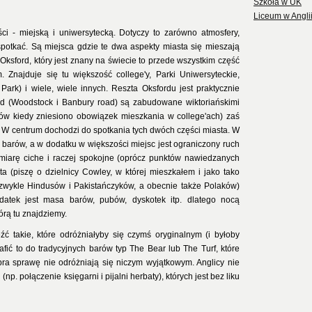
Szkoła w UK
Liceum w Angli
 - miejską i uniwersytecką. Dotyczy to zarówno atmosfery,
a spotkać. Są miejsca gdzie te dwa aspekty miasta się mieszają
 Oksford, który jest znany na świecie to przede wszystkim część
 Znajduje się tu większość college'y, Parki Uniwersyteckie,
rk) i wiele, wiele innych. Reszta Oksfordu jest praktycznie
rd (Woodstock i Banbury road) są zabudowane wiktoriańskimi
w kiedy zniesiono obowiązek mieszkania w college'ach) zaś
e. W centrum dochodzi do spotkania tych dwóch części miasta. W
i barów, a w dodatku w większości miejsc jest ograniczony ruch
iarę ciche i raczej spokojne (oprócz punktów nawiedzanych
 (piszę o dzielnicy Cowley, w której mieszkałem i jako tako
(zwykle Hindusów i Pakistańczyków, a obecnie także Polaków)
atek jest masa barów, pubów, dyskotek itp. dlatego nocą
tórą tu znajdziemy.
źć takie, które odróżniałyby się czymś oryginalnym (i byłoby
afić to do tradycyjnych barów typ The Bear lub The Turf, które
dobra sprawę nie odróżniają się niczym wyjątkowym. Anglicy nie
p. połączenie księgarni i pijalni herbaty), których jest bez liku