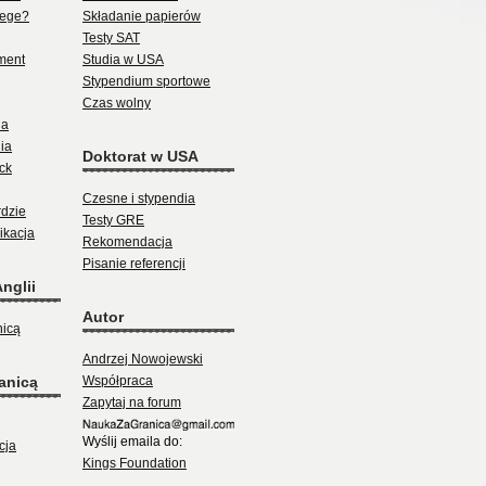
lege?
Składanie papierów
Testy SAT
ment
Studia w USA
Stypendium sportowe
Czas wolny
ia
ia
Doktorat w USA
ck
Czesne i stypendia
rdzie
Testy GRE
ikacja
Rekomendacja
Pisanie referencji
nglii
Autor
nicą
Andrzej Nowojewski
anicą
Współpraca
Zapytaj na forum
Wyślij emaila do:
cja
Kings Foundation