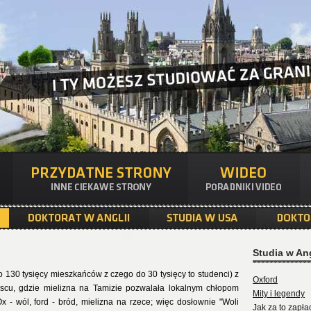
Studia w Ang
ło 130 tysięcy mieszkańców z czego do 30 tysięcy to studenci) z
Oxford
jscu, gdzie mielizna na Tamizie pozwalała lokalnym chłopom
Mity i legendy
 - wól, ford - bród, mielizna na rzece; więc dosłownie "Woli
Jak za to zapła